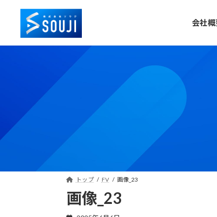
コ
ナ
ン
ビ
会社概
テ
ゲ
ン
ー
ツ
シ
へ
ョ
ス
ン
キ
に
ッ
移
プ
動
トップ
FV
画像_23
画像_23