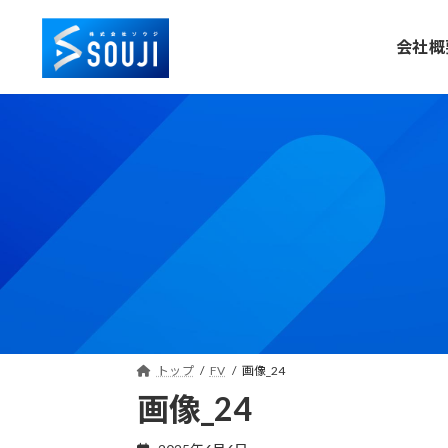
コ
ナ
ン
ビ
会社概
テ
ゲ
ン
ー
ツ
シ
へ
ョ
ス
ン
キ
に
ッ
移
プ
動
トップ
FV
画像_24
画像_24