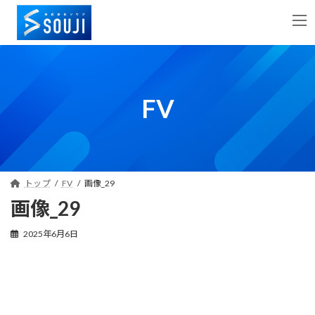
コ
ナ
ン
ビ
テ
ゲ
ン
ー
ツ
シ
へ
ョ
FV
ス
ン
キ
に
ッ
移
プ
動
トップ
FV
画像_29
画像_29
2025年6月6日