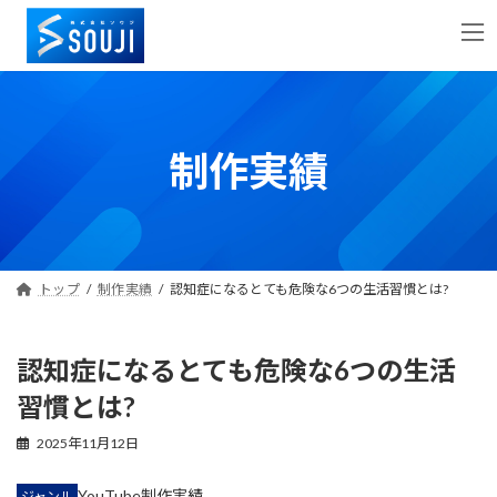
コ
ナ
ン
ビ
テ
ゲ
ン
ー
ツ
シ
へ
ョ
制作実績
ス
ン
キ
に
ッ
移
プ
動
トップ
制作実績
認知症になるとても危険な6つの生活習慣とは?
認知症になるとても危険な6つの生活
習慣とは?
2025年11月12日
YouTube制作実績
ジャンル