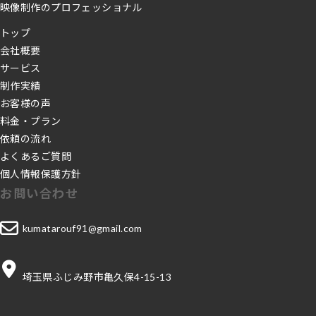
映像制作のプロフェッショナル
トップ
会社概要
サービス
制作実績
お客様の声
料金・プラン
依頼の流れ
よくあるご質問
個人情報保護方針
お問い合わせ
グ
kumatarouf91@gmail.com
ル
ー
埼玉県ふじみ野市亀久保4-15-13
プ
リ
ン