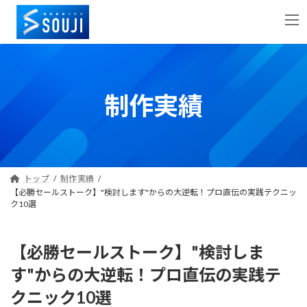
コ
ナ
ン
ビ
テ
ゲ
ン
ー
ツ
シ
へ
ョ
制作実績
ス
ン
キ
に
ッ
移
プ
動
トップ
制作実績
【必勝セールストーク】"検討します"からの大逆転！プロ直伝の実践テクニッ
ク10選
【必勝セールストーク】"検討しま
す"からの大逆転！プロ直伝の実践テ
クニック10選